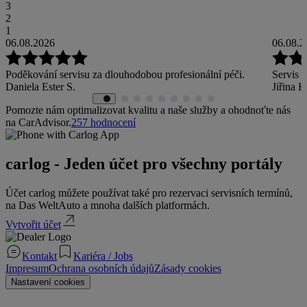
3
2
1
06.08.2026
06.08.2
Poděkování servisu za dlouhodobou profesionální péči.
Servis
Daniela Ester S.
Jiřina K
Pomozte nám optimalizovat kvalitu a naše služby a ohodnoťte nás
na CarAdvisor.
257
hodnocení
carlog - Jeden účet pro všechny portály
Účet carlog můžete používat také pro rezervaci servisních termínů,
na Das WeltAuto a mnoha dalších platformách.
Vytvořit účet
Kontakt
Kariéra / Jobs
Impresum
Ochrana osobních údajů
Zásady cookies
Nastavení cookies